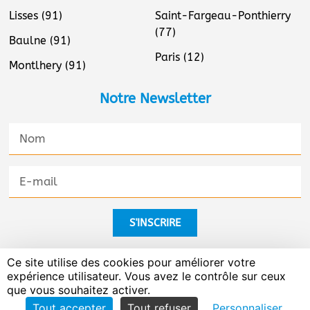
Lisses (91)
Saint-Fargeau-Ponthierry
(77)
Baulne (91)
Paris (12)
Montlhery (91)
Notre Newsletter
S'INSCRIRE
Ce site utilise des cookies pour améliorer votre
Être accompagné(e) par un expert >>
expérience utilisateur. Vous avez le contrôle sur ceux
que vous souhaitez activer.
Site réalisé par
Cap Visibilité
|
Mentions légales
|
Tout accepter
Tout refuser
Personnaliser